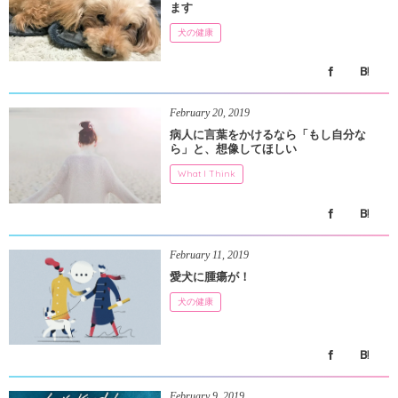
ます
犬の健康
February
20
,
2019
病人に言葉をかけるなら「もし自分な
ら」と、想像してほしい
What I Think
February
11
,
2019
愛犬に腫瘍が！
犬の健康
February
9
,
2019