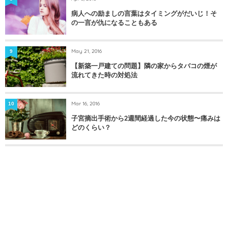
病人への励ましの言葉はタイミングがだいじ！そ
の一言が仇になることもある
May 21, 2016
9
【新築一戸建ての問題】隣の家からタバコの煙が
流れてきた時の対処法
Mar 16, 2016
10
子宮摘出手術から2週間経過した今の状態〜痛みは
どのくらい？