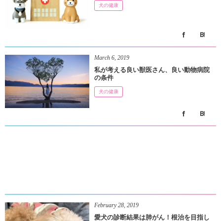
犬の健康
March
6
,
2019
私が考える良い獣医さん、良い動物病院
の条件
犬の健康
February
28
,
2019
愛犬の診断結果は肺がん！根治を目指し