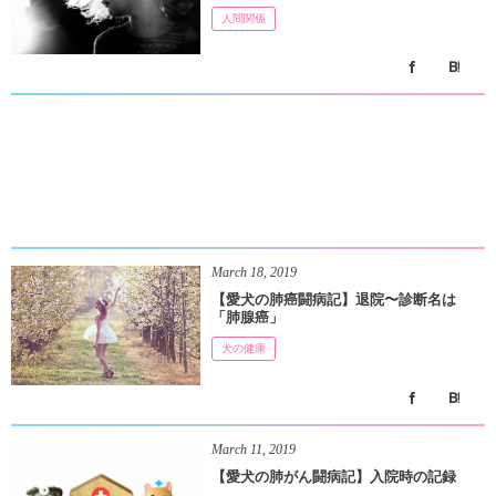
人間関係
March
18
,
2019
【愛犬の肺癌闘病記】退院〜診断名は
「肺腺癌」
犬の健康
March
11
,
2019
【愛犬の肺がん闘病記】入院時の記録