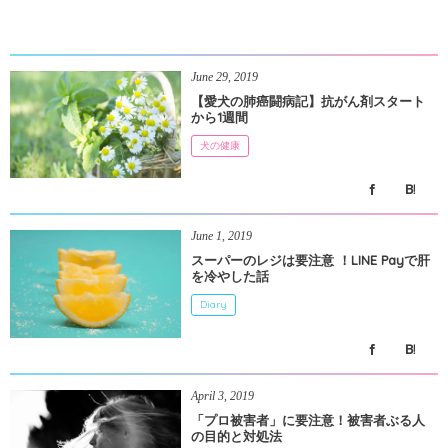
June
29
,
2019
【愛犬の肺癌闘病記】抗がん剤スタート
から1週間
犬の健康
June
1
,
2019
スーパーのレジは要注意 ！LINE Payで肝
を冷やした話
Diary
April
3
,
2019
「プロ被害者」に要注意！被害者ぶる人
の目的と対処法