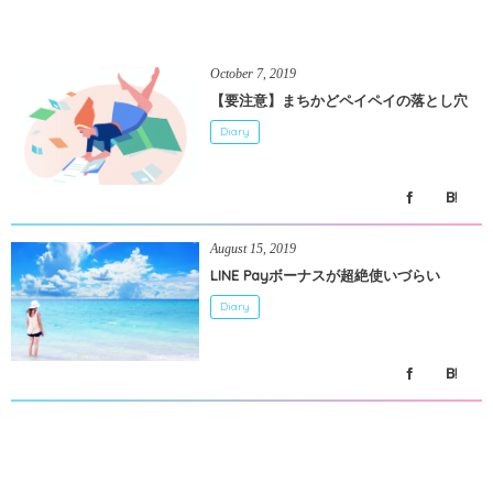
October
7
,
2019
【要注意】まちかどペイペイの落とし穴
Diary
August
15
,
2019
LINE Payボーナスが超絶使いづらい
Diary