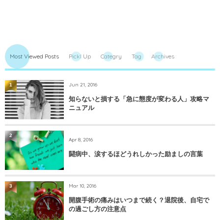
Most Viewed Posts
PickI Up
Categry
Tag
Archives
Jun 21, 2016
1
知らないと損する「急に態度が変わる人」攻略マ
ニュアル
2
Apr 8, 2016
闘病中、涙するほどうれしかった励ましの言葉
Mar 10, 2016
3
開腹手術の痛みはいつまで続く？退院後、自宅で
の過ごし方の注意点