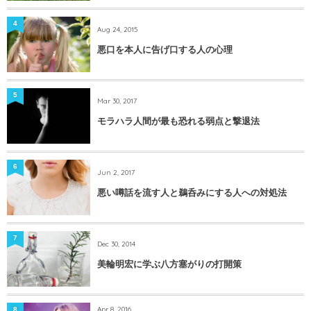
4
Aug 24, 2015
悪口を本人に告げ口する人の心理
5
Mar 30, 2017
モラハラ人間が最も恐れる弱点と撃退法
6
Jun 2, 2017
悪い噂話を流す人と鵜呑みにする人への対処法
7
Dec 30, 2014
美輪明宏に学ぶ八方塞がりの打開策
Apr 8, 2016
8