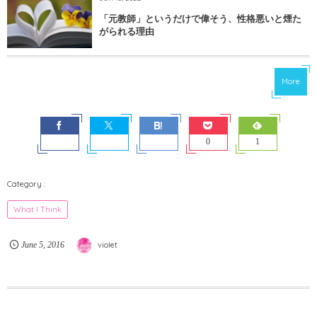
「元教師」というだけで偉そう、性格悪いと煙た
がられる理由
More
0
1
What I Think
June
5
,
2016
violet