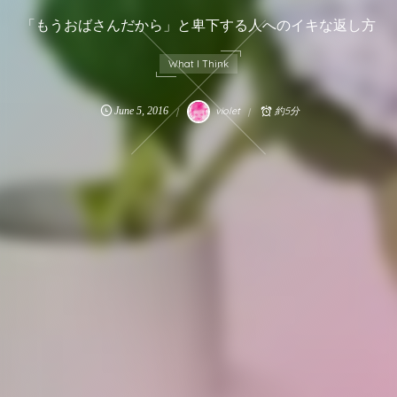
「もうおばさんだから」と卑下する人へのイキな返し方
What I Think
June
5
,
2016
violet
約5分