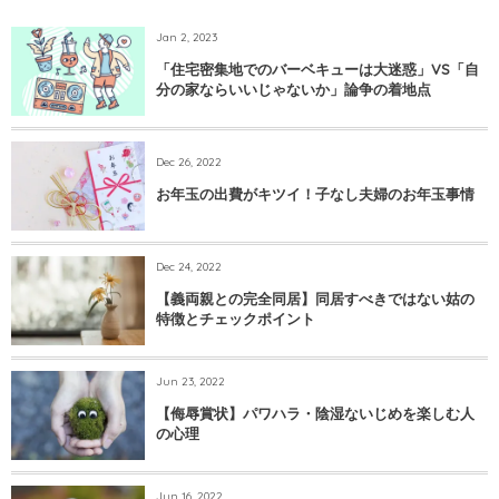
Jan 2, 2023
「住宅密集地でのバーベキューは大迷惑」VS「自
分の家ならいいじゃないか」論争の着地点
Dec 26, 2022
お年玉の出費がキツイ！子なし夫婦のお年玉事情
Dec 24, 2022
【義両親との完全同居】同居すべきではない姑の
特徴とチェックポイント
Jun 23, 2022
【侮辱賞状】パワハラ・陰湿ないじめを楽しむ人
の心理
Jun 16, 2022