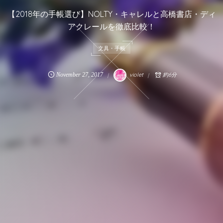
【2018年の手帳選び】NOLTY・キャレルと高橋書店・ディ
アクレールを徹底比較！
文具・手帳
November
27
,
2017
violet
約6分