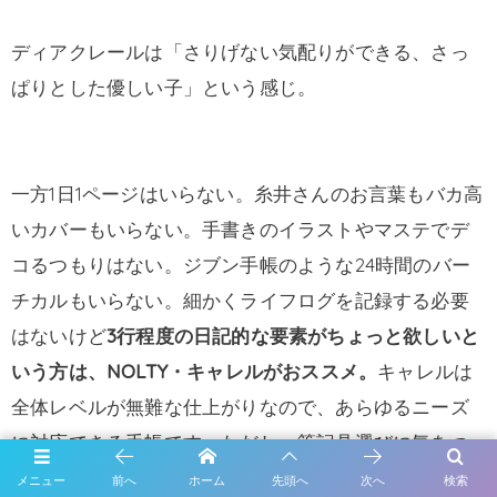
ディアクレールは「さりげない気配りができる、さっ
ぱりとした優しい子」という感じ。
一方1日1ページはいらない。糸井さんのお言葉もバカ高
いカバーもいらない。手書きのイラストやマステでデ
コるつもりはない。ジブン手帳のような24時間のバー
チカルもいらない。細かくライフログを記録する必要
はないけど
3行程度の日記的な要素がちょっと欲しいと
いう方は、NOLTY・キャレルがおススメ。
キャレルは
全体レベルが無難な仕上がりなので、あらゆるニーズ
に対応できる手帳です。ただし、筆記具選びに気をつ
けてという感じ。
メニュー
前へ
ホーム
先頭へ
次へ
検索