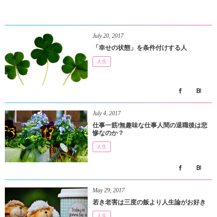
July
20
,
2017
「幸せの状態」を条件付けする人
人生
July
4
,
2017
仕事一筋!無趣味な仕事人間の退職後は悲
惨なのか？
人生
May
29
,
2017
若き老害は三度の飯より人生論がお好き
人生