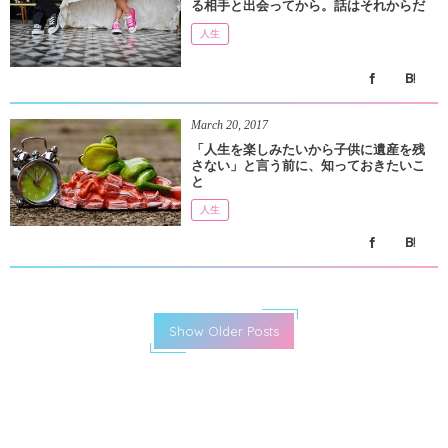
る相手と出会ってから。話はそれからだ
人生
March
20
,
2017
「人生を楽しみたいから子供に遺産を残
さない」と言う前に、知っておきたいこ
と
人生
Show Older Posts