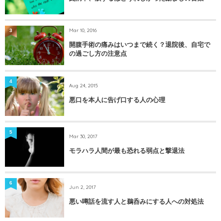
Mar 10, 2016
3
開腹手術の痛みはいつまで続く？退院後、自宅で
の過ごし方の注意点
4
Aug 24, 2015
悪口を本人に告げ口する人の心理
5
Mar 30, 2017
モラハラ人間が最も恐れる弱点と撃退法
6
Jun 2, 2017
悪い噂話を流す人と鵜呑みにする人への対処法