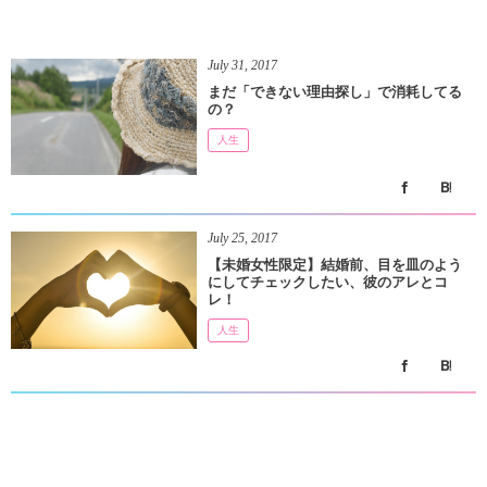
July
31
,
2017
まだ「できない理由探し」で消耗してる
の？
人生
July
25
,
2017
【未婚女性限定】結婚前、目を皿のよう
にしてチェックしたい、彼のアレとコ
レ！
人生