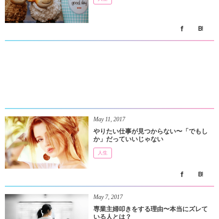
May
11
,
2017
やりたい仕事が見つからない〜「でもし
か」だっていいじゃない
人生
May
7
,
2017
専業主婦叩きをする理由〜本当にズレて
いる人とは？