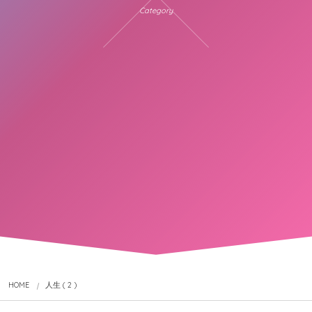
Category
HOME
人生 ( 2 )