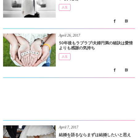
人生
April
26
,
2017
50年後もラブラブ!夫婦円満の秘訣は愛情
よりも感謝の気持ち
人生
April
7
,
2017
結婚を語るならまずは結婚したいと思え