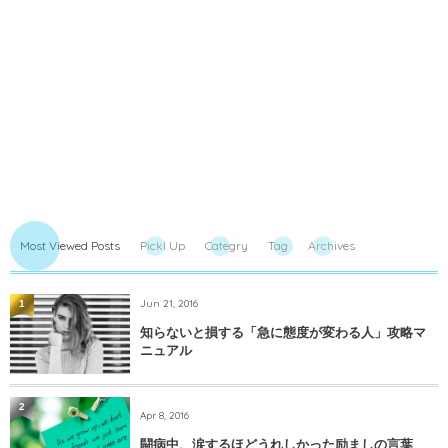
Most Viewed Posts
PickI Up
Categry
Tag
Archives
Jun 21, 2016
1
知らないと損する「急に態度が変わる人」攻略マ
ニュアル
2
Apr 8, 2016
闘病中、涙するほどうれしかった励ましの言葉