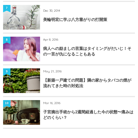
7
Dec 30, 2014
美輪明宏に学ぶ八方塞がりの打開策
Apr 8, 2016
8
病人への励ましの言葉はタイミングがだいじ！そ
の一言が仇になることもある
May 21, 2016
9
【新築一戸建ての問題】隣の家からタバコの煙が
流れてきた時の対処法
Mar 16, 2016
10
子宮摘出手術から2週間経過した今の状態〜痛みは
どのくらい？