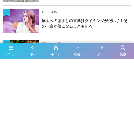
Apr 8, 2016
8
病人への励ましの言葉はタイミングがだいじ！そ
の一言が仇になることもある
May 21, 2016
9
【新築一戸建ての問題】隣の家からタバコの煙が
メニュー
前へ
ホーム
先頭へ
次へ
検索
流れてきた時の対処法
Mar 16, 2016
10
子宮摘出手術から2週間経過した今の状態〜痛みは
どのくらい？