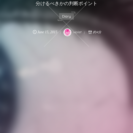
分けるべきかの判断ポイント
Diary
June
15
,
2015
violet
約4分