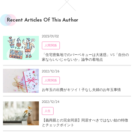
Recent Articles Of This Author
2023/01/02
人間関係
「住宅密集地でのバーベキューは大迷惑」VS「自分の
家ならいいじゃないか」論争の着地点
2022/12/26
人間関係
お年玉の出費がキツイ！子なし夫婦のお年玉事情
2022/12/24
人生
【義両親との完全同居】同居すべきではない姑の特徴
とチェックポイント