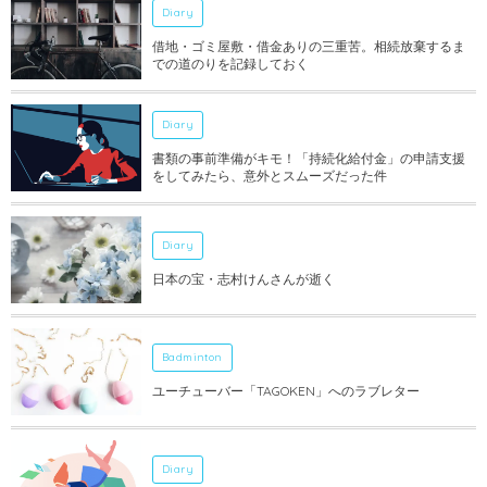
Diary
借地・ゴミ屋敷・借金ありの三重苦。相続放棄するま
での道のりを記録しておく
Diary
書類の事前準備がキモ！「持続化給付金」の申請支援
をしてみたら、意外とスムーズだった件
Diary
日本の宝・志村けんさんが逝く
Badminton
ユーチューバー「TAGOKEN」へのラブレター
Diary