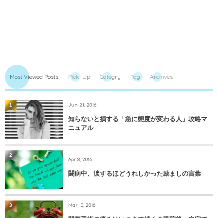
Most Viewed Posts
PickI Up
Categry
Tag
Archives
Jun 21, 2016
1
知らないと損する「急に態度が変わる人」攻略マ
ニュアル
2
Apr 8, 2016
闘病中、涙するほどうれしかった励ましの言葉
Mar 10, 2016
3