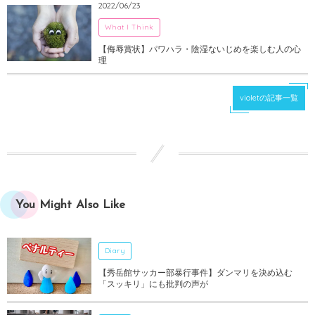
2022/06/23
What I Think
【侮辱賞状】パワハラ・陰湿ないじめを楽しむ人の心
理
violetの記事一覧
You Might Also Like
Diary
【秀岳館サッカー部暴行事件】ダンマリを決め込む
「スッキリ」にも批判の声が