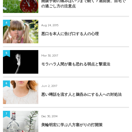
開腹手術の痛みはいつまで続く？退院後、自宅で
の過ごし方の注意点
4
Aug 24, 2015
悪口を本人に告げ口する人の心理
5
Mar 30, 2017
モラハラ人間が最も恐れる弱点と撃退法
6
Jun 2, 2017
悪い噂話を流す人と鵜呑みにする人への対処法
7
Dec 30, 2014
美輪明宏に学ぶ八方塞がりの打開策