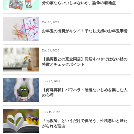
分の家ならいいじゃないか」論争の着地点
Dec 26, 2022
お年玉の出費がキツイ！子なし夫婦のお年玉事情
Dec 24, 2022
【義両親との完全同居】同居すべきではない姑の
特徴とチェックポイント
Jun 23, 2022
【侮辱賞状】パワハラ・陰湿ないじめを楽しむ人
の心理
Jun 16, 2022
「元教師」というだけで偉そう、性格悪いと煙た
がられる理由