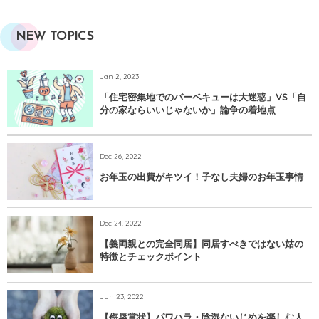
NEW TOPICS
Jan 2, 2023
「住宅密集地でのバーベキューは大迷惑」VS「自
分の家ならいいじゃないか」論争の着地点
Dec 26, 2022
お年玉の出費がキツイ！子なし夫婦のお年玉事情
Dec 24, 2022
【義両親との完全同居】同居すべきではない姑の
特徴とチェックポイント
Jun 23, 2022
【侮辱賞状】パワハラ・陰湿ないじめを楽しむ人