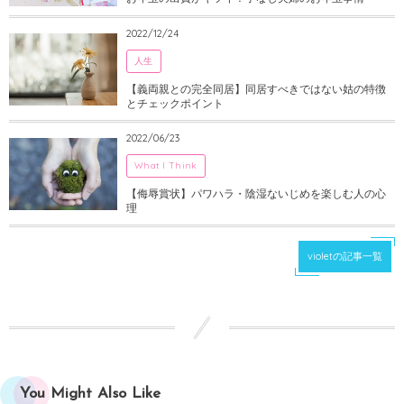
2022/12/24
人生
【義両親との完全同居】同居すべきではない姑の特徴
とチェックポイント
2022/06/23
What I Think
【侮辱賞状】パワハラ・陰湿ないじめを楽しむ人の心
理
violetの記事一覧
You Might Also Like