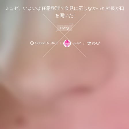
ミュゼ、いよいよ任意整理？会見に応じなかった社長が口
を開いた!
Diary
October
6
,
2015
violet
約4分