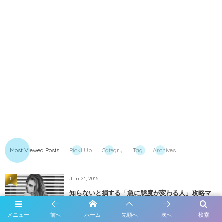
Most Viewed Posts
PickI Up
Categry
Tag
Archives
Jun 21, 2016
1
知らないと損する「急に態度が変わる人」攻略マ
ニュアル
メニュー
前へ
ホーム
先頭へ
次へ
検索