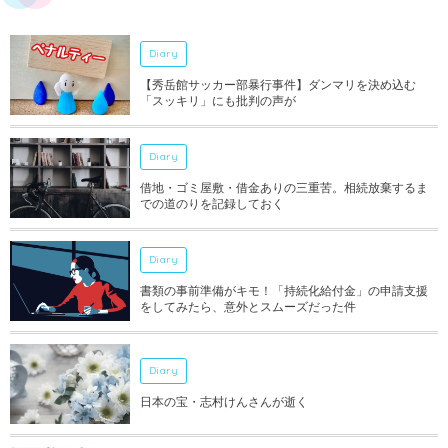
Diary
【秀岳館サッカー部暴行事件】ダンマリを決め込む
「スッキリ」にも批判の声が
Diary
借地・ゴミ屋敷・借金ありの三重苦。相続放棄するま
での道のりを記録しておく
Diary
書類の事前準備がキモ！「持続化給付金」の申請支援
をしてみたら、意外とスムーズだった件
Diary
日本の宝・志村けんさんが逝く