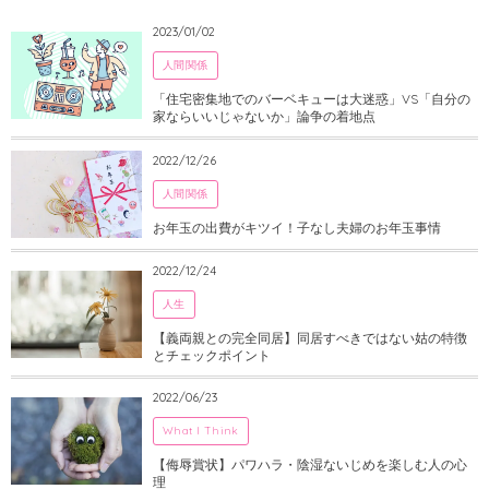
2023/01/02
人間関係
「住宅密集地でのバーベキューは大迷惑」VS「自分の
家ならいいじゃないか」論争の着地点
2022/12/26
人間関係
お年玉の出費がキツイ！子なし夫婦のお年玉事情
2022/12/24
人生
【義両親との完全同居】同居すべきではない姑の特徴
とチェックポイント
2022/06/23
What I Think
【侮辱賞状】パワハラ・陰湿ないじめを楽しむ人の心
理