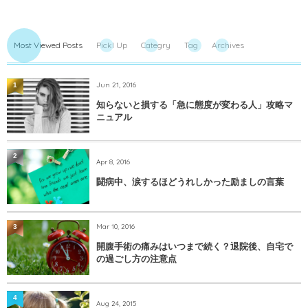
Most Viewed Posts
PickI Up
Categry
Tag
Archives
Jun 21, 2016
1
知らないと損する「急に態度が変わる人」攻略マ
ニュアル
2
Apr 8, 2016
闘病中、涙するほどうれしかった励ましの言葉
Mar 10, 2016
3
開腹手術の痛みはいつまで続く？退院後、自宅で
の過ごし方の注意点
4
Aug 24, 2015