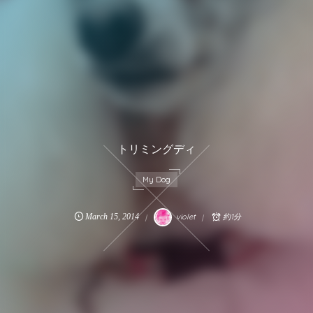
トリミングディ
My Dog
March
15
,
2014
violet
約1分