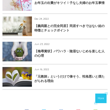
お年玉の出費がキツイ！子なし夫婦のお年玉事情
Dec 24, 2022
【義両親との完全同居】同居すべきではない姑の
特徴とチェックポイント
Jun 23, 2022
【侮辱賞状】パワハラ・陰湿ないじめを楽しむ人
の心理
Jun 16, 2022
「元教師」というだけで偉そう、性格悪いと煙た
がられる理由
More