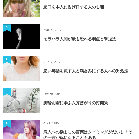
悪口を本人に告げ口する人の心理
5
Mar 30, 2017
モラハラ人間が最も恐れる弱点と撃退法
6
Jun 2, 2017
悪い噂話を流す人と鵜呑みにする人への対処法
7
Dec 30, 2014
美輪明宏に学ぶ八方塞がりの打開策
Apr 8, 2016
8
病人への励ましの言葉はタイミングがだいじ！そ
の一言が仇になることもある