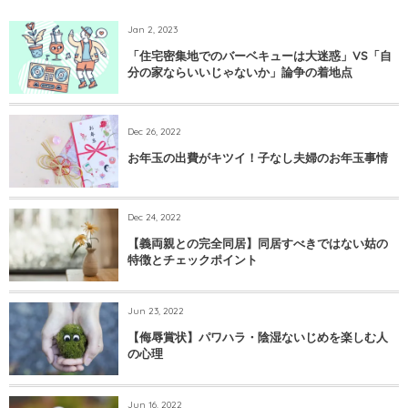
Jan 2, 2023
「住宅密集地でのバーベキューは大迷惑」VS「自
分の家ならいいじゃないか」論争の着地点
Dec 26, 2022
お年玉の出費がキツイ！子なし夫婦のお年玉事情
Dec 24, 2022
【義両親との完全同居】同居すべきではない姑の
特徴とチェックポイント
Jun 23, 2022
【侮辱賞状】パワハラ・陰湿ないじめを楽しむ人
の心理
Jun 16, 2022