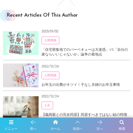
Recent Articles Of This Author
2023/01/02
人間関係
「住宅密集地でのバーベキューは大迷惑」VS「自分の
家ならいいじゃないか」論争の着地点
2022/12/26
人間関係
お年玉の出費がキツイ！子なし夫婦のお年玉事情
2022/12/24
人生
【義両親との完全同居】同居すべきではない姑の特徴
とチェックポイント
メニュー
前へ
ホーム
先頭へ
次へ
検索
2022/06/23