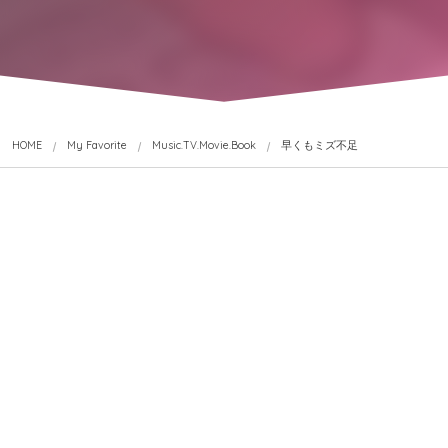
HOME
My Favorite
Music.TV.Movie.Book
早くもミズ不足