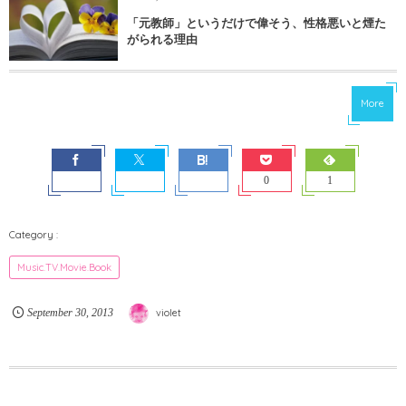
「元教師」というだけで偉そう、性格悪いと煙た
がられる理由
More
0
1
Music.TV.Movie.Book
September
30
,
2013
violet