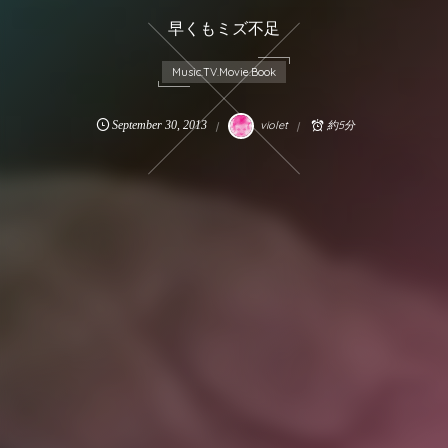
早くもミズ不足
Music.TV.Movie.Book
September
30
,
2013
violet
約5分