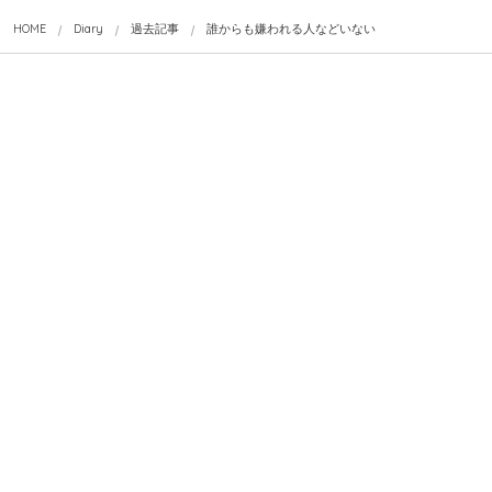
HOME
Diary
過去記事
誰からも嫌われる人などいない