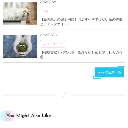
2022/12/24
人生
【義両親との完全同居】同居すべきではない姑の特徴
とチェックポイント
2022/06/23
What I Think
【侮辱賞状】パワハラ・陰湿ないじめを楽しむ人の心
理
violetの記事一覧
You Might Also Like