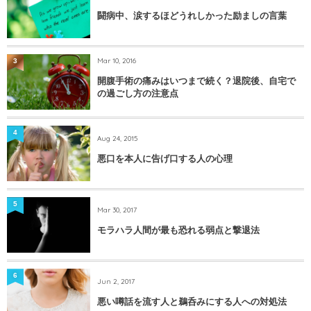
闘病中、涙するほどうれしかった励ましの言葉
Mar 10, 2016
3
開腹手術の痛みはいつまで続く？退院後、自宅で
の過ごし方の注意点
4
Aug 24, 2015
悪口を本人に告げ口する人の心理
5
Mar 30, 2017
モラハラ人間が最も恐れる弱点と撃退法
6
Jun 2, 2017
悪い噂話を流す人と鵜呑みにする人への対処法