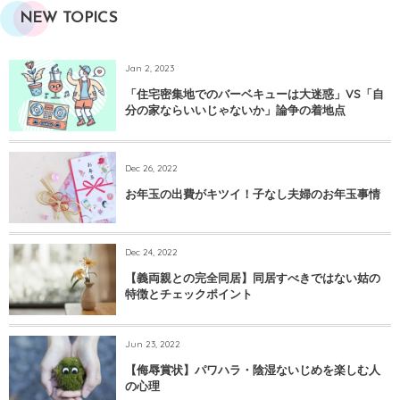
NEW TOPICS
Jan 2, 2023
「住宅密集地でのバーベキューは大迷惑」VS「自
分の家ならいいじゃないか」論争の着地点
Dec 26, 2022
お年玉の出費がキツイ！子なし夫婦のお年玉事情
Dec 24, 2022
【義両親との完全同居】同居すべきではない姑の
特徴とチェックポイント
Jun 23, 2022
【侮辱賞状】パワハラ・陰湿ないじめを楽しむ人
の心理