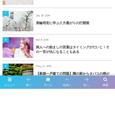
7
Dec 30, 2014
美輪明宏に学ぶ八方塞がりの打開策
Apr 8, 2016
8
病人への励ましの言葉はタイミングがだいじ！そ
の一言が仇になることもある
May 21, 2016
9
【新築一戸建ての問題】隣の家からタバコの煙が
流れてきた時の対処法
メニュー
前へ
ホーム
先頭へ
次へ
検索
Mar 16, 2016
10
子宮摘出手術から2週間経過した今の状態〜痛みは
どのくらい？