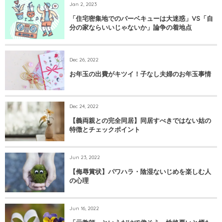
Jan 2, 2023
「住宅密集地でのバーベキューは大迷惑」VS「自
分の家ならいいじゃないか」論争の着地点
Dec 26, 2022
お年玉の出費がキツイ！子なし夫婦のお年玉事情
Dec 24, 2022
【義両親との完全同居】同居すべきではない姑の
特徴とチェックポイント
Jun 23, 2022
【侮辱賞状】パワハラ・陰湿ないじめを楽しむ人
の心理
Jun 16, 2022