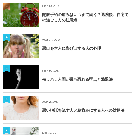
Mar 10, 2016
3
開腹手術の痛みはいつまで続く？退院後、自宅で
の過ごし方の注意点
4
Aug 24, 2015
悪口を本人に告げ口する人の心理
5
Mar 30, 2017
モラハラ人間が最も恐れる弱点と撃退法
6
Jun 2, 2017
悪い噂話を流す人と鵜呑みにする人への対処法
7
Dec 30, 2014