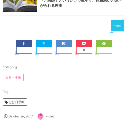
「元教師」というだけで偉そう、性格悪いと煙た
がられる理由
More
0
1
文具・手帳
ほぼ日手帳
October
26
,
2013
violet