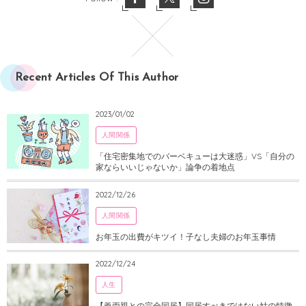
Recent Articles Of This Author
2023/01/02
人間関係
「住宅密集地でのバーベキューは大迷惑」VS「自分の
家ならいいじゃないか」論争の着地点
2022/12/26
人間関係
お年玉の出費がキツイ！子なし夫婦のお年玉事情
2022/12/24
人生
【義両親との完全同居】同居すべきではない姑の特徴