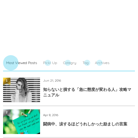
Most Viewed Posts
PickI Up
Categry
Tag
Archives
Jun 21, 2016
1
知らないと損する「急に態度が変わる人」攻略マ
ニュアル
2
Apr 8, 2016
闘病中、涙するほどうれしかった励ましの言葉