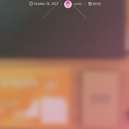
October
26
,
2013
violet
約3分