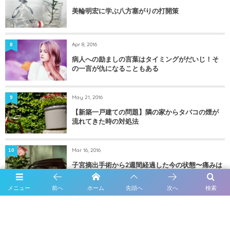
美輪明宏に学ぶ八方塞がりの打開策
Apr 8, 2016
8
病人への励ましの言葉はタイミングがだいじ！そ
の一言が仇になることもある
May 21, 2016
9
【新築一戸建ての問題】隣の家からタバコの煙が
流れてきた時の対処法
Mar 16, 2016
10
子宮摘出手術から2週間経過した今の状態〜痛みは
どのくらい？
メニュー
前へ
ホーム
先頭へ
次へ
検索