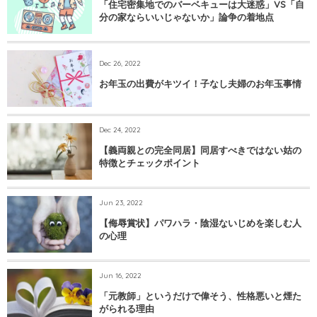
「住宅密集地でのバーベキューは大迷惑」VS「自
分の家ならいいじゃないか」論争の着地点
Dec 26, 2022
お年玉の出費がキツイ！子なし夫婦のお年玉事情
Dec 24, 2022
【義両親との完全同居】同居すべきではない姑の
特徴とチェックポイント
Jun 23, 2022
【侮辱賞状】パワハラ・陰湿ないじめを楽しむ人
の心理
Jun 16, 2022
「元教師」というだけで偉そう、性格悪いと煙た
がられる理由