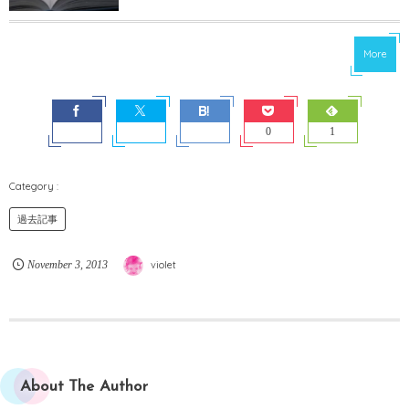
More
0
1
過去記事
November
3
,
2013
violet
About The Author