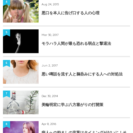
4
Aug 24, 2015
悪口を本人に告げ口する人の心理
5
Mar 30, 2017
モラハラ人間が最も恐れる弱点と撃退法
6
Jun 2, 2017
悪い噂話を流す人と鵜呑みにする人への対処法
7
Dec 30, 2014
美輪明宏に学ぶ八方塞がりの打開策
Apr 8, 2016
8
病人への励ましの言葉はタイミングがだいじ！そ