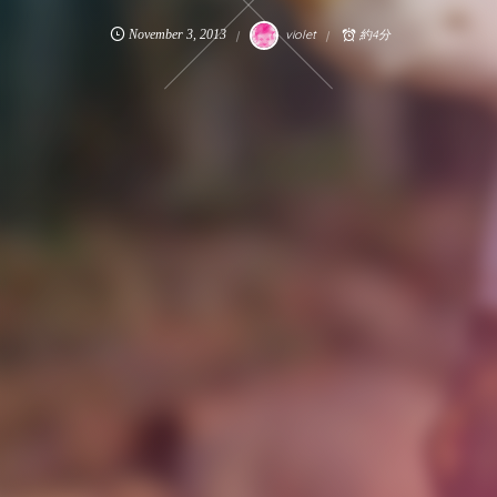
November
3
,
2013
violet
約4分