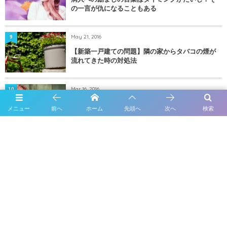
の一言が仇になることもある
May 21, 2016
9
【新築一戸建ての問題】隣の家からタバコの煙が
流れてきた時の対処法
Mar 16, 2016
10
子宮摘出手術から2週間経過した今の状態〜痛みは
メニュー
前へ
ホーム
先頭へ
次へ
検索
どのくらい？