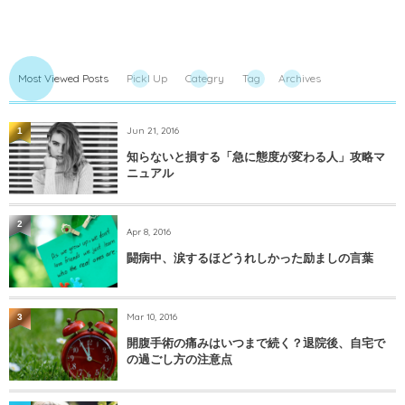
Most Viewed Posts
PickI Up
Categry
Tag
Archives
Jun 21, 2016
1
知らないと損する「急に態度が変わる人」攻略マ
ニュアル
2
Apr 8, 2016
闘病中、涙するほどうれしかった励ましの言葉
Mar 10, 2016
3
開腹手術の痛みはいつまで続く？退院後、自宅で
の過ごし方の注意点