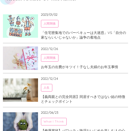
2023/01/02
人間関係
「住宅密集地でのバーベキューは大迷惑」VS「自分の
家ならいいじゃないか」論争の着地点
2022/12/26
人間関係
お年玉の出費がキツイ！子なし夫婦のお年玉事情
2022/12/24
人生
【義両親との完全同居】同居すべきではない姑の特徴
とチェックポイント
2022/06/23
What I Think
【侮辱賞状】パワハラ・陰湿ないじめを楽しむ人の心