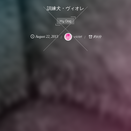
訓練犬・ヴィオレ
My Dog
August
22
,
2013
violet
約6分