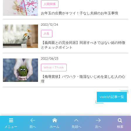
人間関係
お年玉の出費がキツイ！子なし夫婦のお年玉事情
2022/12/24
人生
【義両親との完全同居】同居すべきではない姑の特徴
とチェックポイント
2022/06/23
What I Think
【侮辱賞状】パワハラ・陰湿ないじめを楽しむ人の心
理
violetの記事一覧
メニュー
前へ
ホーム
先頭へ
次へ
検索