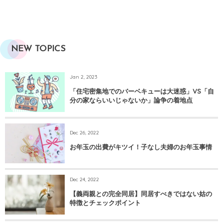
NEW TOPICS
Jan 2, 2023
「住宅密集地でのバーベキューは大迷惑」VS「自
分の家ならいいじゃないか」論争の着地点
Dec 26, 2022
お年玉の出費がキツイ！子なし夫婦のお年玉事情
Dec 24, 2022
【義両親との完全同居】同居すべきではない姑の
特徴とチェックポイント