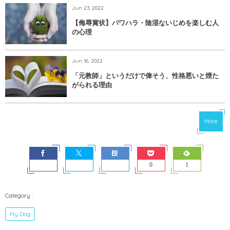
Jun 23, 2022
【侮辱賞状】パワハラ・陰湿ないじめを楽しむ人
の心理
Jun 16, 2022
「元教師」というだけで偉そう、性格悪いと煙た
がられる理由
More
0
1
My Dog