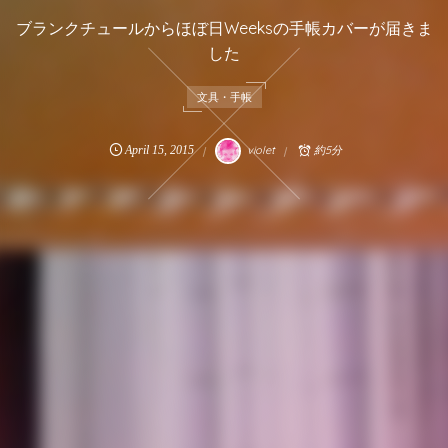
ブランクチュールからほぼ日Weeksの手帳カバーが届きま
した
文具・手帳
April
15
,
2015
violet
約5分