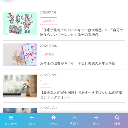
2023/01/02
人間関係
「住宅密集地でのバーベキューは大迷惑」VS「自分の
家ならいいじゃないか」論争の着地点
2022/12/26
人間関係
お年玉の出費がキツイ！子なし夫婦のお年玉事情
2022/12/24
人生
【義両親との完全同居】同居すべきではない姑の特徴
とチェックポイント
2022/06/23
What I Think
メニュー
前へ
ホーム
先頭へ
次へ
検索
【侮辱賞状】パワハラ・陰湿ないじめを楽しむ人の心