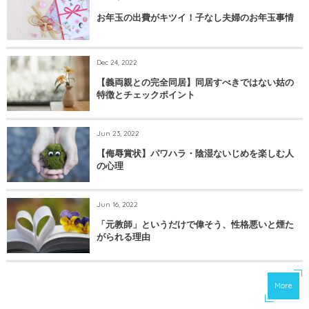
お年玉の出費がキツイ！子なし夫婦のお年玉事情
Dec 24, 2022
【義両親との完全同居】同居すべきではない姑の
特徴とチェックポイント
Jun 23, 2022
【侮辱賞状】パワハラ・陰湿ないじめを楽しむ人
の心理
Jun 16, 2022
「元教師」というだけで偉そう、性格悪いと煙た
がられる理由
More