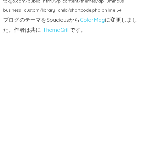
tokyo.com/public_html/wp-content/themes/dp-luminous-
business_custom/library_child/shortcode.php
on line
54
ブログのテーマをSpaciousから
ColorMag
に変更しまし
た。作者は共に
ThemeGrill
です。