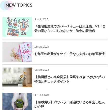
NEW TOPICS
Jan 2, 2023
「住宅密集地でのバーベキューは大迷惑」VS「自
分の家ならいいじゃないか」論争の着地点
Dec 26, 2022
お年玉の出費がキツイ！子なし夫婦のお年玉事情
Dec 24, 2022
【義両親との完全同居】同居すべきではない姑の
特徴とチェックポイント
Jun 23, 2022
【侮辱賞状】パワハラ・陰湿ないじめを楽しむ人
の心理