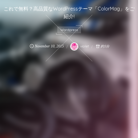
これで無料？高品質なWordPressテーマ「ColorMag」をご
紹介!
Wordpress
November
10
,
2015
violet
約5分