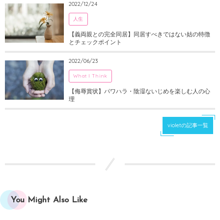
2022/12/24
人生
【義両親との完全同居】同居すべきではない姑の特徴
とチェックポイント
2022/06/23
What I Think
【侮辱賞状】パワハラ・陰湿ないじめを楽しむ人の心
理
violetの記事一覧
You Might Also Like