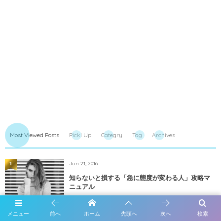
Most Viewed Posts
PickI Up
Categry
Tag
Archives
Jun 21, 2016
1
知らないと損する「急に態度が変わる人」攻略マ
ニュアル
メニュー
前へ
ホーム
先頭へ
次へ
検索
2
Apr 8, 2016