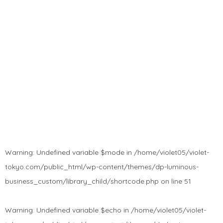
Warning
: Undefined variable $mode in
/home/violet05/violet-
tokyo.com/public_html/wp-content/themes/dp-luminous-
business_custom/library_child/shortcode.php
on line
51
Warning
: Undefined variable $echo in
/home/violet05/violet-