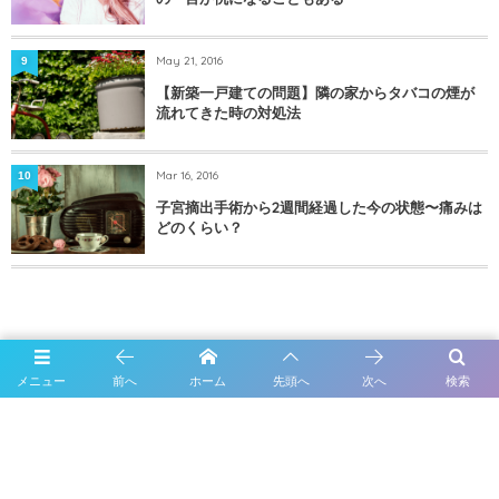
May 21, 2016
9
【新築一戸建ての問題】隣の家からタバコの煙が
流れてきた時の対処法
Mar 16, 2016
10
子宮摘出手術から2週間経過した今の状態〜痛みは
どのくらい？
メニュー
前へ
ホーム
先頭へ
次へ
検索