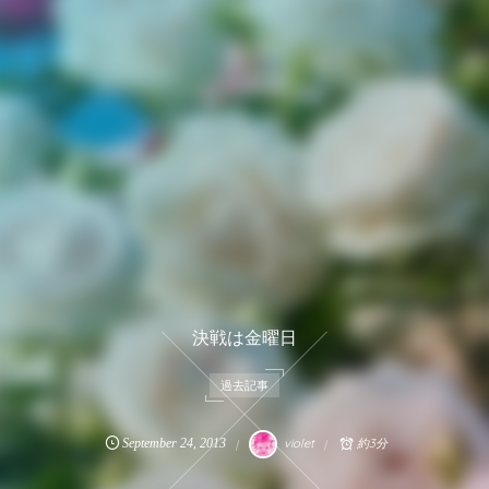
決戦は金曜日
過去記事
September
24
,
2013
violet
約3分