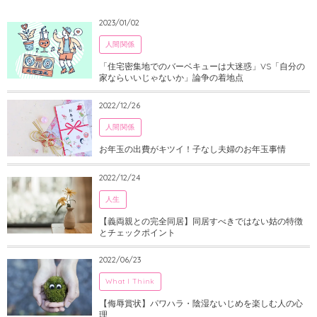
2023/01/02
人間関係
「住宅密集地でのバーベキューは大迷惑」VS「自分の
家ならいいじゃないか」論争の着地点
2022/12/26
人間関係
お年玉の出費がキツイ！子なし夫婦のお年玉事情
2022/12/24
人生
【義両親との完全同居】同居すべきではない姑の特徴
とチェックポイント
2022/06/23
What I Think
【侮辱賞状】パワハラ・陰湿ないじめを楽しむ人の心
理