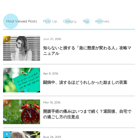
Most Viewed Posts
PickI Up
Categry
Tag
Archives
Jun 21, 2016
1
知らないと損する「急に態度が変わる人」攻略マ
ニュアル
2
Apr 8, 2016
闘病中、涙するほどうれしかった励ましの言葉
Mar 10, 2016
3
開腹手術の痛みはいつまで続く？退院後、自宅で
の過ごし方の注意点
4
Aug 24, 2015