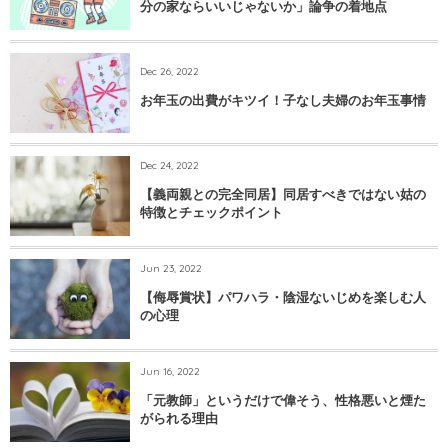
分の家ならいいじゃないか」論争の着地点
Dec 26, 2022
お年玉の出費がキツイ！子なし夫婦のお年玉事情
Dec 24, 2022
【義両親との完全同居】同居すべきではない姑の
特徴とチェックポイント
Jun 23, 2022
【侮辱賞状】パワハラ・陰湿ないじめを楽しむ人
の心理
Jun 16, 2022
「元教師」というだけで偉そう、性格悪いと煙た
がられる理由