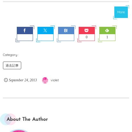
More
0
1
過去記事
September
24
,
2013
violet
About The Author