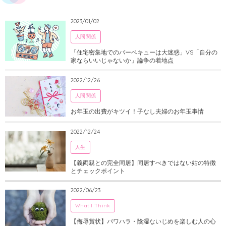
2023/01/02
人間関係
「住宅密集地でのバーベキューは大迷惑」VS「自分の
家ならいいじゃないか」論争の着地点
2022/12/26
人間関係
お年玉の出費がキツイ！子なし夫婦のお年玉事情
2022/12/24
人生
【義両親との完全同居】同居すべきではない姑の特徴
とチェックポイント
2022/06/23
What I Think
【侮辱賞状】パワハラ・陰湿ないじめを楽しむ人の心