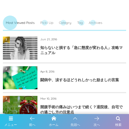
Most Viewed Posts
PickI Up
Categry
Tag
Archives
Jun 21, 2016
1
知らないと損する「急に態度が変わる人」攻略マ
ニュアル
2
Apr 8, 2016
闘病中、涙するほどうれしかった励ましの言葉
Mar 10, 2016
3
開腹手術の痛みはいつまで続く？退院後、自宅で
の過ごし方の注意点
メニュー
前へ
ホーム
先頭へ
次へ
検索
4