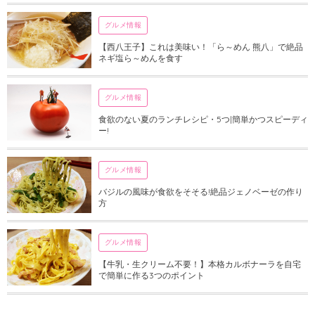
グルメ情報
【西八王子】これは美味い！「ら～めん 熊八」で絶品
ネギ塩ら～めんを食す
グルメ情報
食欲のない夏のランチレシピ・5つ|簡単かつスピーディ
ー!
グルメ情報
バジルの風味が食欲をそそる!絶品ジェノベーゼの作り
方
グルメ情報
【牛乳・生クリーム不要！】本格カルボナーラを自宅
で簡単に作る3つのポイント