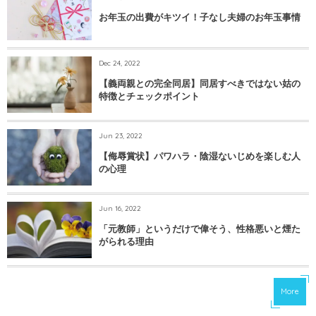
お年玉の出費がキツイ！子なし夫婦のお年玉事情
Dec 24, 2022
【義両親との完全同居】同居すべきではない姑の
特徴とチェックポイント
Jun 23, 2022
【侮辱賞状】パワハラ・陰湿ないじめを楽しむ人
の心理
Jun 16, 2022
「元教師」というだけで偉そう、性格悪いと煙た
がられる理由
More