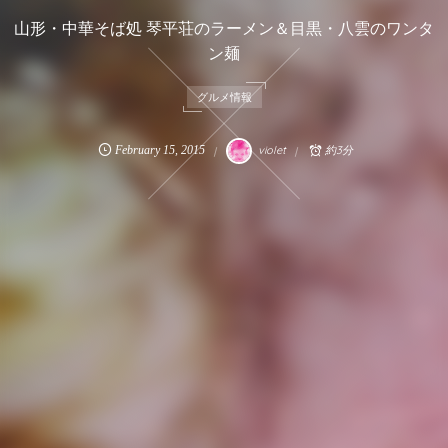
山形・中華そば処 琴平荘のラーメン＆目黒・八雲のワンタ
ン麺
グルメ情報
February
15
,
2015
violet
約3分