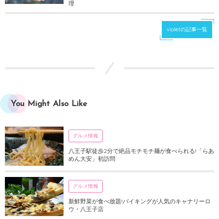
理
violetの記事一覧
You Might Also Like
グルメ情報
八王子駅徒歩2分で絶品モチモチ麺が食べられる!「らあ
めん大安」初訪問
グルメ情報
新鮮野菜が食べ放題!バイキングが人気のキャナリーロ
ウ・八王子店