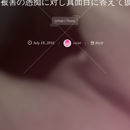
V被害の愚痴に対し真面目に答えて
What I Think
July
18
,
2016
violet
約6分