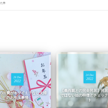
った件
24
Dec
26
Dec
2022
2022
【義両親との完全同居】同居
玉の出費がキツイ！子なし夫婦
ではない姑の特徴とチェック
のお年玉事情
ト