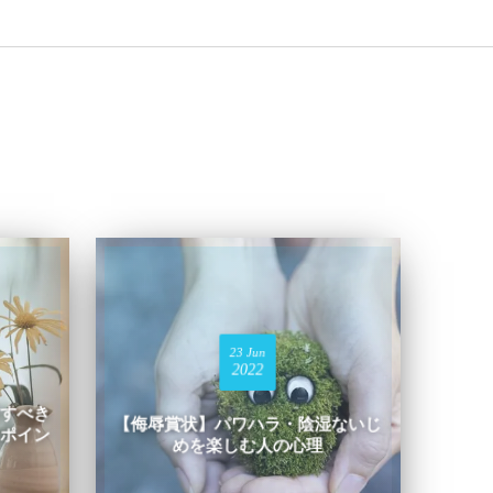
23
Jun
2022
すべき
【侮辱賞状】パワハラ・陰湿ないじ
ポイン
めを楽しむ人の心理