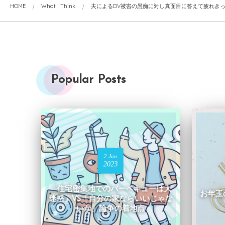
HOME
What I Think
夫によるDV被害の愚痴に対し真面目に答えて疲れき
Popular Posts
2
Jan
2023
「住宅密集地でのバーベキューは大
お年
迷惑」VS「自分の家ならいいじゃな
いか」論争の着地点