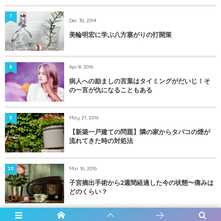
7
Dec 30, 2014
美輪明宏に学ぶ八方塞がりの打開策
Apr 8, 2016
8
病人への励ましの言葉はタイミングがだいじ！そ
の一言が仇になることもある
May 21, 2016
9
【新築一戸建ての問題】隣の家からタバコの煙が
流れてきた時の対処法
Mar 16, 2016
10
子宮摘出手術から2週間経過した今の状態〜痛みは
どのくらい？