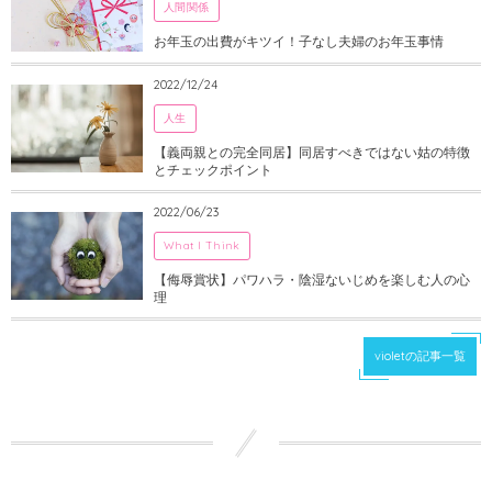
人間関係
お年玉の出費がキツイ！子なし夫婦のお年玉事情
2022/12/24
人生
【義両親との完全同居】同居すべきではない姑の特徴
とチェックポイント
2022/06/23
What I Think
【侮辱賞状】パワハラ・陰湿ないじめを楽しむ人の心
理
violetの記事一覧