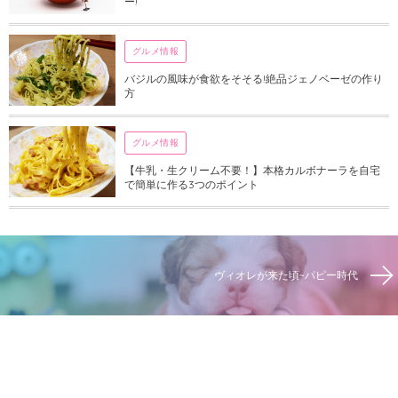
ー!
グルメ情報
バジルの風味が食欲をそそる!絶品ジェノベーゼの作り
方
グルメ情報
【牛乳・生クリーム不要！】本格カルボナーラを自宅
で簡単に作る3つのポイント
ヴィオレが来た頃~パピー時代