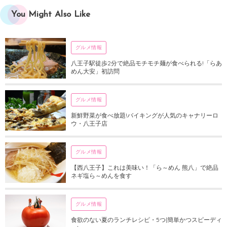
You Might Also Like
グルメ情報
八王子駅徒歩2分で絶品モチモチ麺が食べられる!「らあ
めん大安」初訪問
グルメ情報
新鮮野菜が食べ放題!バイキングが人気のキャナリーロ
ウ・八王子店
グルメ情報
【西八王子】これは美味い！「ら～めん 熊八」で絶品
ネギ塩ら～めんを食す
グルメ情報
食欲のない夏のランチレシピ・5つ|簡単かつスピーディ