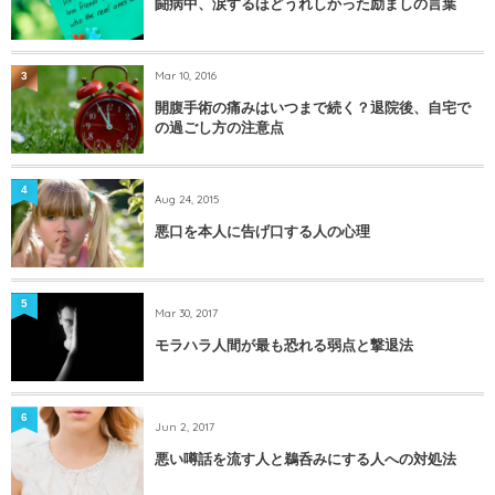
闘病中、涙するほどうれしかった励ましの言葉
Mar 10, 2016
3
開腹手術の痛みはいつまで続く？退院後、自宅で
の過ごし方の注意点
4
Aug 24, 2015
悪口を本人に告げ口する人の心理
5
Mar 30, 2017
モラハラ人間が最も恐れる弱点と撃退法
6
Jun 2, 2017
悪い噂話を流す人と鵜呑みにする人への対処法