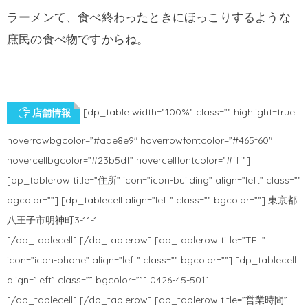
ラーメンて、食べ終わったときにほっこりするような
庶民の食べ物ですからね。
[dp_table width=”100%” class=”” highlight=true
店舗情報
hoverrowbgcolor=”#aae8e9″ hoverrowfontcolor=”#465f60″
hovercellbgcolor=”#23b5df” hovercellfontcolor=”#fff”]
[dp_tablerow title=”住所” icon=”icon-building” align=”left” class=””
bgcolor=””] [dp_tablecell align=”left” class=”” bgcolor=””] 東京都
八王子市明神町3-11-1
[/dp_tablecell] [/dp_tablerow] [dp_tablerow title=”TEL”
icon=”icon-phone” align=”left” class=”” bgcolor=””] [dp_tablecell
align=”left” class=”” bgcolor=””] 0426-45-5011
[/dp_tablecell] [/dp_tablerow] [dp_tablerow title=”営業時間”