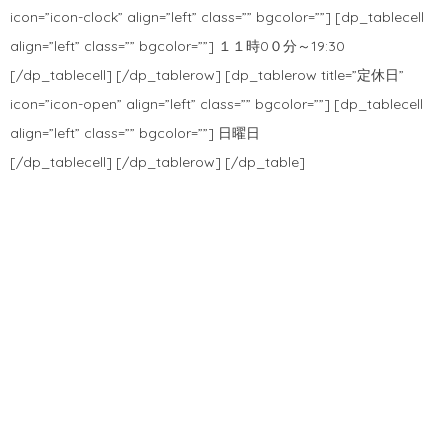
icon=”icon-clock” align=”left” class=”” bgcolor=””] [dp_tablecell
align=”left” class=”” bgcolor=””] １１時0０分～19:30
[/dp_tablecell] [/dp_tablerow] [dp_tablerow title=”定休日”
icon=”icon-open” align=”left” class=”” bgcolor=””] [dp_tablecell
align=”left” class=”” bgcolor=””] 日曜日
[/dp_tablecell] [/dp_tablerow] [/dp_table]