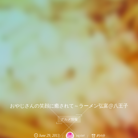
おやじさんの笑顔に癒されて～ラーメン弘富@八王子
グルメ情報
June
29
,
2013
violet
約4分