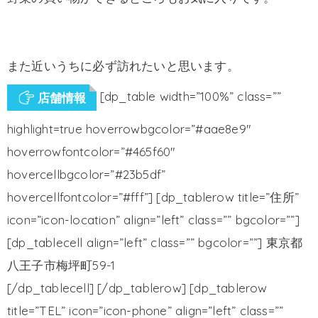
また近いうちに必ず訪れたいと思います。
[dp_table width=”100%” class=””
店舗情報
highlight=true hoverrowbgcolor=”#aae8e9″
hoverrowfontcolor=”#465f60″
hovercellbgcolor=”#23b5df”
hovercellfontcolor=”#fff”] [dp_tablerow title=”住所”
icon=”icon-location” align=”left” class=”” bgcolor=””]
[dp_tablecell align=”left” class=”” bgcolor=””] 東京都
八王子市梅坪町59-1
[/dp_tablecell] [/dp_tablerow] [dp_tablerow
title=”TEL” icon=”icon-phone” align=”left” class=””