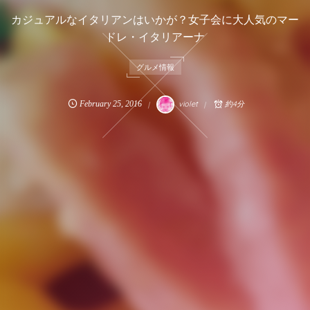
カジュアルなイタリアンはいかが？女子会に大人気のマー
ドレ・イタリアーナ
グルメ情報
February
25
,
2016
violet
約4分