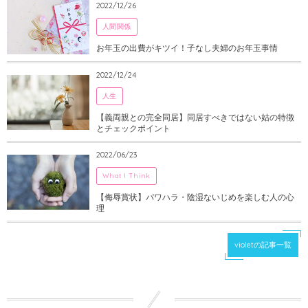
2022/12/26
人間関係
お年玉の出費がキツイ！子なし夫婦のお年玉事情
2022/12/24
人生
【義両親との完全同居】同居すべきではない姑の特徴
とチェックポイント
2022/06/23
What I Think
【侮辱賞状】パワハラ・陰湿ないじめを楽しむ人の心
理
violetの記事一覧