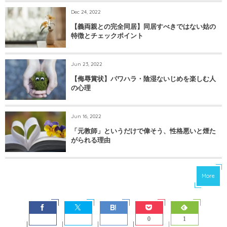
Dec 24, 2022
【義両親との完全同居】同居すべきではない姑の
特徴とチェックポイント
Jun 23, 2022
【侮辱賞状】パワハラ・陰湿ないじめを楽しむ人
の心理
Jun 16, 2022
「元教師」というだけで偉そう、性格悪いと煙た
がられる理由
More
0
1