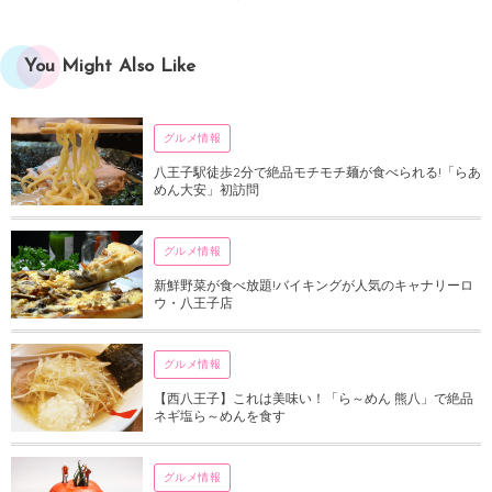
You Might Also Like
グルメ情報
八王子駅徒歩2分で絶品モチモチ麺が食べられる!「らあ
めん大安」初訪問
グルメ情報
新鮮野菜が食べ放題!バイキングが人気のキャナリーロ
ウ・八王子店
グルメ情報
【西八王子】これは美味い！「ら～めん 熊八」で絶品
ネギ塩ら～めんを食す
グルメ情報