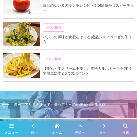
食欲のない夏のランチレシピ・5つ|簡単かつスピーディ
ー!
グルメ情報
バジルの風味が食欲をそそる!絶品ジェノベーゼの作り
方
グルメ情報
【牛乳・生クリーム不要！】本格カルボナーラを自宅
で簡単に作る3つのポイント
映画・アリスのままで～失うことへの恐怖が伝わる良作
子宮・卵巣摘出の手術日が決定！入院準備、入院初日の詳細、手術前の心
メニュー
前へ
ホーム
先頭へ
次へ
検索
境を記録します