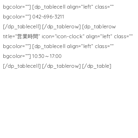
bgcolor=””] [dp_tablecell align=”left” class=””
bgcolor=””] 042-696-3211
[/dp_tablecell] [/dp_tablerow] [dp_tablerow
title=”営業時間” icon=”icon-clock” align=”left” class=””
bgcolor=””] [dp_tablecell align=”left” class=””
bgcolor=””] 10:30～17:00
[/dp_tablecell] [/dp_tablerow] [/dp_table]