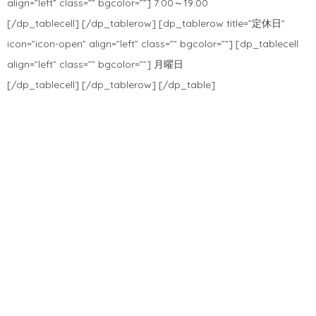
align=”left” class=”” bgcolor=””] 7:00～19:00
[/dp_tablecell] [/dp_tablerow] [dp_tablerow title=”定休日”
icon=”icon-open” align=”left” class=”” bgcolor=””] [dp_tablecell
align=”left” class=”” bgcolor=””] 月曜日
[/dp_tablecell] [/dp_tablerow] [/dp_table]