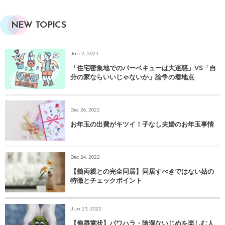
NEW TOPICS
Jan 2, 2023
「住宅密集地でのバーベキューは大迷惑」VS「自
分の家ならいいじゃないか」論争の着地点
Dec 26, 2022
お年玉の出費がキツイ！子なし夫婦のお年玉事情
Dec 24, 2022
【義両親との完全同居】同居すべきではない姑の
特徴とチェックポイント
Jun 23, 2022
【侮辱賞状】パワハラ・陰湿ないじめを楽しむ人