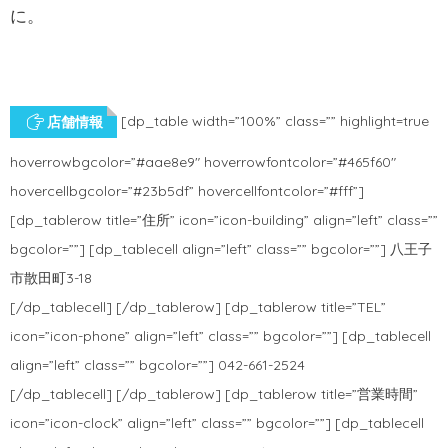
に。
[dp_table width=”100%” class=”” highlight=true
店舗情報
hoverrowbgcolor=”#aae8e9″ hoverrowfontcolor=”#465f60″
hovercellbgcolor=”#23b5df” hovercellfontcolor=”#fff”]
[dp_tablerow title=”住所” icon=”icon-building” align=”left” class=””
bgcolor=””] [dp_tablecell align=”left” class=”” bgcolor=””] 八王子
市散田町3-18
[/dp_tablecell] [/dp_tablerow] [dp_tablerow title=”TEL”
icon=”icon-phone” align=”left” class=”” bgcolor=””] [dp_tablecell
align=”left” class=”” bgcolor=””] 042-661-2524
[/dp_tablecell] [/dp_tablerow] [dp_tablerow title=”営業時間”
icon=”icon-clock” align=”left” class=”” bgcolor=””] [dp_tablecell