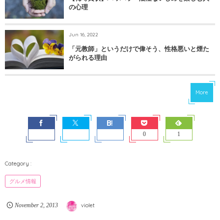
の心理
Jun 16, 2022
「元教師」というだけで偉そう、性格悪いと煙た
がられる理由
More
0
1
グルメ情報
November
2
,
2013
violet