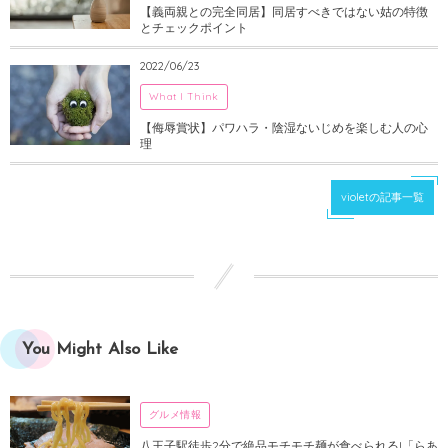
【義両親との完全同居】同居すべきではない姑の特徴
とチェックポイント
2022/06/23
What I Think
【侮辱賞状】パワハラ・陰湿ないじめを楽しむ人の心
理
violetの記事一覧
You Might Also Like
グルメ情報
八王子駅徒歩2分で絶品モチモチ麺が食べられる!「らあ