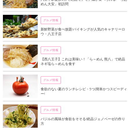
めん大安」初訪問
グルメ情報
新鮮野菜が食べ放題!バイキングが人気のキャナリーロ
ウ・八王子店
グルメ情報
【西八王子】これは美味い！「ら～めん 熊八」で絶品
ネギ塩ら～めんを食す
グルメ情報
食欲のない夏のランチレシピ・5つ|簡単かつスピーディ
ー!
グルメ情報
バジルの風味が食欲をそそる!絶品ジェノベーゼの作り
方