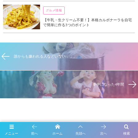
グルメ情報
【牛乳・生クリーム不要！】本格カルボナーラを自宅
で簡単に作る3つのポイント
誰からも嫌われる人などいない
夢中になった4年間
メニュー
前へ
ホーム
先頭へ
次へ
検索