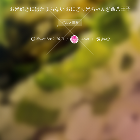
お米好きにはたまらない!おにぎり米ちゃん@西八王子
グルメ情報
November
2
,
2013
violet
約4分