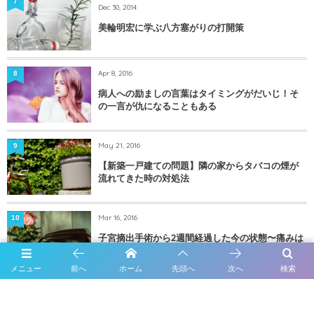
7
Dec 30, 2014
美輪明宏に学ぶ八方塞がりの打開策
Apr 8, 2016
8
病人への励ましの言葉はタイミングがだいじ！そ
の一言が仇になることもある
May 21, 2016
9
【新築一戸建ての問題】隣の家からタバコの煙が
流れてきた時の対処法
Mar 16, 2016
10
子宮摘出手術から2週間経過した今の状態〜痛みは
どのくらい？
メニュー
前へ
ホーム
先頭へ
次へ
検索