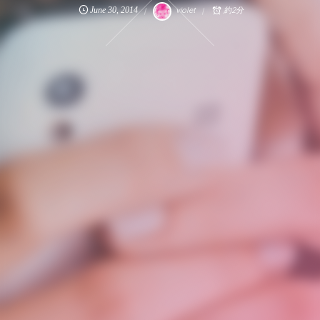
June
30
,
2014
violet
約2分