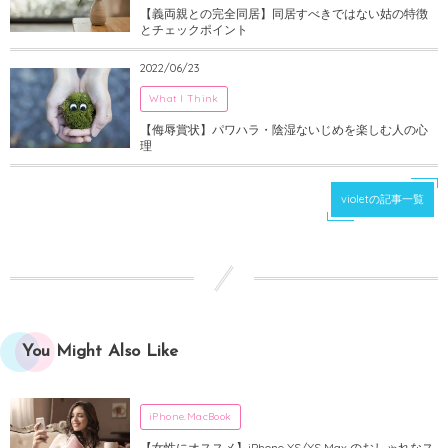
【義両親との完全同居】同居すべきではない姑の特徴
とチェックポイント
2022/06/23
What I Think
【侮辱賞状】パワハラ・陰湿ないじめを楽しむ人の心
理
violetの記事一覧
You Might Also Like
iPhone.MacBook
【女性にオススメ】iPhone XS/XS Max のおしゃれなス