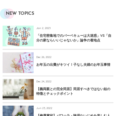
NEW TOPICS
Jan 2, 2023
「住宅密集地でのバーベキューは大迷惑」VS「自
分の家ならいいじゃないか」論争の着地点
Dec 26, 2022
お年玉の出費がキツイ！子なし夫婦のお年玉事情
Dec 24, 2022
【義両親との完全同居】同居すべきではない姑の
特徴とチェックポイント
Jun 23, 2022
【侮辱賞状】パワハラ・陰湿ないじめを楽しむ人