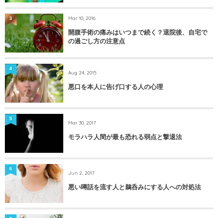
Mar 10, 2016
3
開腹手術の痛みはいつまで続く？退院後、自宅で
の過ごし方の注意点
4
Aug 24, 2015
悪口を本人に告げ口する人の心理
5
Mar 30, 2017
モラハラ人間が最も恐れる弱点と撃退法
6
Jun 2, 2017
悪い噂話を流す人と鵜呑みにする人への対処法