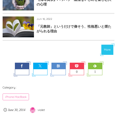
の心理
Jun 16, 2022
「元教師」というだけで偉そう、性格悪いと煙た
がられる理由
More
0
1
iPhone.MacBook
June
30
,
2014
violet