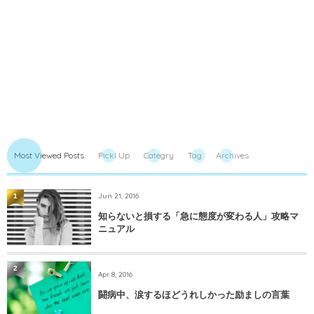
Most Viewed Posts
PickI Up
Categry
Tag
Archives
Jun 21, 2016
1
知らないと損する「急に態度が変わる人」攻略マ
ニュアル
2
Apr 8, 2016
闘病中、涙するほどうれしかった励ましの言葉